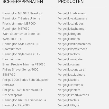
SCHEERAPPARATEN
PRODUCTEN
Remington MB4047 Beard Kit
Vergelijk koelkasten
Remington T-Series Ultieme
Vergelijk vaatwassers
Precisietrimmer MB7000
Vergelijk cartridges
Remington MB7050
Vergelijk dashcams
Wahl Groomsman Black Ice
Vergelijk drogers
WA9918-1016
Vergelijk drones
Remington Style Series B5 -
Vergelijk koffiemachines
Baardtrimmer
Vergelijk koptelefoons
Remington Style Series B4 -
Vergelijk laptops
Baardtrimmer
Vergelijk navigatie
Braun Precisie Trimmer PT5010
Vergelijk routers
Philips Shaver Series 5000
Vergelijk soundbars
S5887/50
Vergelijk stofzuigers
Philips 9000 Series Scheerkoppen
Vergelijk koffers
Sh91/50
Vergelijk camera's
Philips X3052/00 series 3000x
Vergelijk printers
Scheerapparaat
Vergelijk smartwatches
Remington R6 Style Series Aqua
Vergelijk tablets
Remington HG2000
Vergelijk BBQ's