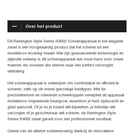
ook bevestigd door tevreden gebruikers. Reviews benadrukken onder
andere de uitstekende scheerresultaten, het comfortabele gebruik en de
duurzaamheid van het apparaat. Gebruikers waarderen ook de
veelzijdigheid van de verschillende opzetstukken en de
Over het product
gebruiksvriendelijkheid van het scheerapparaat.
Kortom, met het Remington Style Series R4002 Scheerapparaat
Dit Remington Style Series R4002 Scheerapparaat in het elegante
investeer je in kwaliteit, comfort en stijl. Voel je zelfverzekerd en verzorgd
zwart is een hoogwaardig product dat het scheren tot een
met dit hoogwaardige scheerapparaat dat elke scheerbeurt tot een luxe
moeiteloze ervaring maakt. Met zijn geavanceerde technologie en
ervaring maakt. Schaf vandaag nog de Remington Style Series R4002
stijlvolle ontwerp is dit scheerapparaat een must-have voor zowel
aan en ervaar zelf het verschil.
mannen als vrouwen die streven naar een perfect verzorgde
uitstraling.
Het scheerapparaat is ontworpen om comfortabel en efficiënt te
scheren, zelfs op de meest gevoelige huidtypes. Met de
precisietrimmer en roterende scheerkoppen verwijdert dit apparaat
moeiteloos ongewenste haargroei, waardoor je huid zijdezacht en
glad aanvoelt. Of je nu je baard wilt bijwerken, je bikinilijn wilt
verzorgen of je gezichtshaar wilt scheren, de Remington Style
Series R4002 staat garant voor een professioneel resultaat.
Geniet van de ultieme scheerervaring dankzij de innovatieve