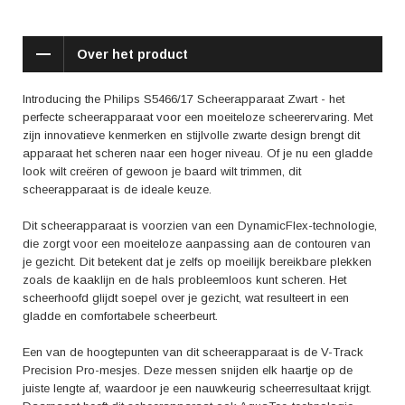
van dit scheerapparaat waarderen. Het apparaat kan moeiteloos
worden aangepast aan verschillende haartypes en scheerstijlen,
waardoor het geschikt is voor zowel snelle trimbeurten als grondige
Over het product
scheerresultaten. Daarnaast wordt ook de lange batterijduur genoemd
als een groot pluspunt. Je kunt dit scheerapparaat meerdere keren
gebruiken voordat je het moet opladen, wat het ideaal maakt voor
Introducing the Philips S5466/17 Scheerapparaat Zwart - het
zakenreizen of vakanties.
perfecte scheerapparaat voor een moeiteloze scheerervaring. Met
zijn innovatieve kenmerken en stijlvolle zwarte design brengt dit
Het Philips S5466/17 scheerapparaat is ook voorzien van een intuïtief
apparaat het scheren naar een hoger niveau. Of je nu een gladde
LED-display, waarop je gemakkelijk de batterijstatus en het
look wilt creëren of gewoon je baard wilt trimmen, dit
reinigingsniveau kunt aflezen. Dit zorgt voor gemak en zorgt ervoor dat
scheerapparaat is de ideale keuze.
je altijd op de hoogte bent van de prestaties van je scheerapparaat.
Dit scheerapparaat is voorzien van een DynamicFlex-technologie,
Kortom, met het Philips S5466/17 Scheerapparaat Zwart ben je
die zorgt voor een moeiteloze aanpassing aan de contouren van
verzekerd van een gladde en comfortabele scheerbeurt, elke keer weer.
je gezicht. Dit betekent dat je zelfs op moeilijk bereikbare plekken
Laat je verrassen door de geavanceerde technologie en geniet van een
zoals de kaaklijn en de hals probleemloos kunt scheren. Het
scheerapparaat dat aan al je verwachtingen voldoet. Bestel vandaag
scheerhoofd glijdt soepel over je gezicht, wat resulteert in een
nog en ervaar de moeiteloze precisie van dit geweldige
gladde en comfortabele scheerbeurt.
scheerapparaat.
Een van de hoogtepunten van dit scheerapparaat is de V-Track
Precision Pro-mesjes. Deze messen snijden elk haartje op de
juiste lengte af, waardoor je een nauwkeurig scheerresultaat krijgt.