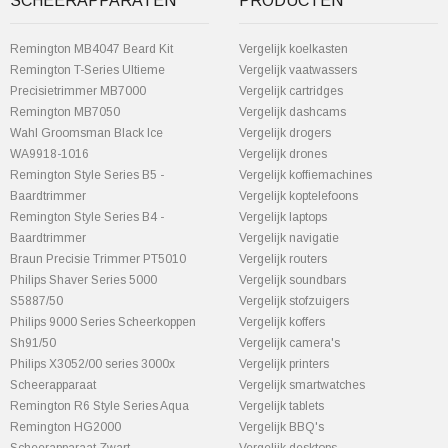
SCHEERAPPARATEN
PRODUCTEN
Remington MB4047 Beard Kit
Vergelijk koelkasten
Remington T-Series Ultieme
Vergelijk vaatwassers
Precisietrimmer MB7000
Vergelijk cartridges
Remington MB7050
Vergelijk dashcams
Wahl Groomsman Black Ice
Vergelijk drogers
WA9918-1016
Vergelijk drones
Remington Style Series B5 -
Vergelijk koffiemachines
Baardtrimmer
Vergelijk koptelefoons
Remington Style Series B4 -
Vergelijk laptops
Baardtrimmer
Vergelijk navigatie
Braun Precisie Trimmer PT5010
Vergelijk routers
Philips Shaver Series 5000
Vergelijk soundbars
S5887/50
Vergelijk stofzuigers
Philips 9000 Series Scheerkoppen
Vergelijk koffers
Sh91/50
Vergelijk camera's
Philips X3052/00 series 3000x
Vergelijk printers
Scheerapparaat
Vergelijk smartwatches
Remington R6 Style Series Aqua
Vergelijk tablets
Remington HG2000
Vergelijk BBQ's