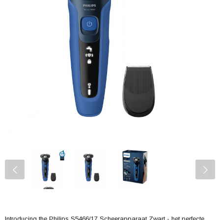
Introducing the Philips S5466/17 Scheerapparaat Zwart - het perfecte