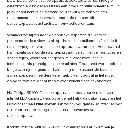
Daarnaast heeft dit scheerapparaat ook AquaTec-technologie,
waardoor je kunt kiezen tussen een droge of natte scheerbeurt. Of
je nu haast hebt in de ochtend of juist wilt genieten van een
ontspannende scheerervaring onder de douche, dit
scheerapparaat past zich aan jouw behoeften aan.
Wanneer we kijken naar de positieve aspecten die worden
genoemd in de reviews, valt op dat veel gebruikers de flexibiliteit
en veelzijdigheid van dit scheerapparaat waarderen. Het apparaat
kan moeiteloos worden aangepast aan verschillende haartypes en
scheerstijlen, waardoor het geschikt is voor zowel snelle
trimbeurten als grondige scheerresultaten. Daarnaast wordt ook de
lange batterijduur genoemd als een groot pluspunt. Je kunt dit
scheerapparaat meerdere keren gebruiken voordat je het moet
opladen, wat het ideaal maakt voor zakenreizen of vakanties.
Het Philips S5466/17 scheerapparaat is ook voorzien van een
intuïtief LED-display, waarop je gemakkelijk de batterijstatus en het
reinigingsniveau kunt aflezen. Dit zorgt voor gemak en zorgt ervoor
dat je altijd op de hoogte bent van de prestaties van je
scheerapparaat.
Kortom, met het Philips S5466/17 Scheerapparaat Zwart ben je